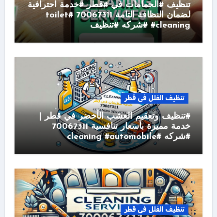
تنظيف #الحمامات في #قطر #خدمة احترافية
لضمان النظافة التامة 70067311 #toilet
#cleaning #شركه #تنظيف
تنظيف الفلل فى قطر
#تنظيف وتعقيم العشب الأخضر في قطر |
خدمة مميزة بأسعار تنافسية 70067311
#شركه #cleaning #automobile
تنظيف الفلل فى قطر