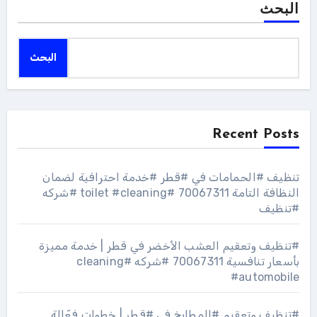
البحث
البحث
Recent Posts
تنظيف #الحمامات في #قطر #خدمة احترافية لضمان
النظافة التامة 70067311 #toilet #cleaning #شركه
#تنظيف
#تنظيف وتعقيم العشب الأخضر في قطر | خدمة مميزة
بأسعار تنافسية 70067311 #شركه #cleaning
#automobile
#تنظيف وتعقيم #المطابخ في #قطر | خطوات فعّالة