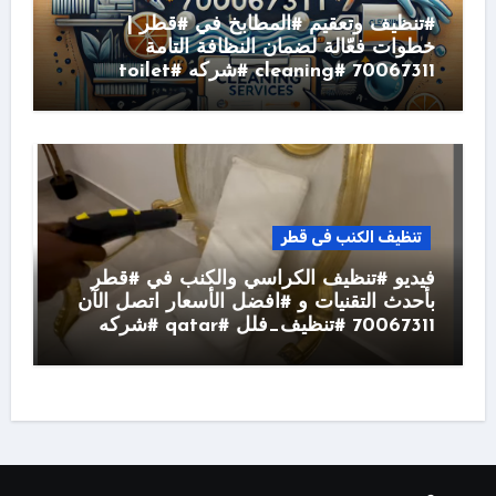
#تنظيف وتعقيم #المطابخ في #قطر |
خطوات فعّالة لضمان النظافة التامة
70067311 #cleaning #شركه #toilet
تنظيف الكنب فى قطر
فيديو #تنظيف الكراسي والكنب في #قطر
بأحدث التقنيات و #افضل الأسعار اتصل الآن
70067311 #تنظيف_فلل #qatar #شركه