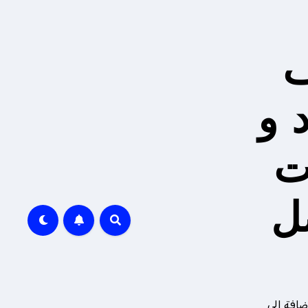
ف
 و
ت
ل
ضافة إلى