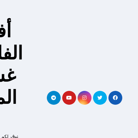
لتجاوز
لى
لمحتوى
أف
الف
غس
ال
نوفر لكم 