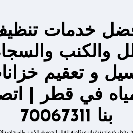
ضل خدمات تنظي
لل والكنب والسجاد
يل و تعقيم خزانا
مياه في قطر | اتص
بنا 70067311
في قطر خدمات تنظيف متكاملة للفلل الجديدة، الكنب، والسجاد، بالإ