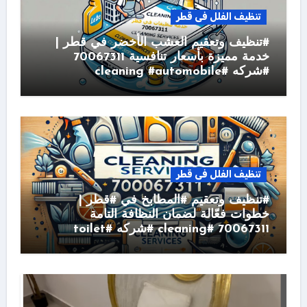
تنظيف الفلل فى قطر
#تنظيف وتعقيم العشب الأخضر في قطر |
خدمة مميزة بأسعار تنافسية 70067311
#شركه #cleaning #automobile
تنظيف الفلل فى قطر
#تنظيف وتعقيم #المطابخ في #قطر |
خطوات فعّالة لضمان النظافة التامة
70067311 #cleaning #شركه #toilet