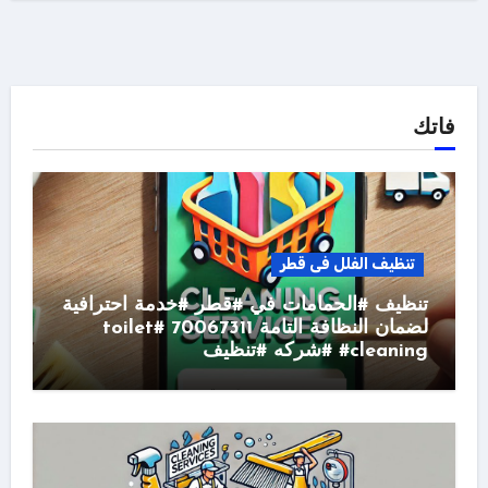
فاتك
تنظيف الفلل فى قطر
تنظيف #الحمامات في #قطر #خدمة احترافية
لضمان النظافة التامة 70067311 #toilet
#cleaning #شركه #تنظيف