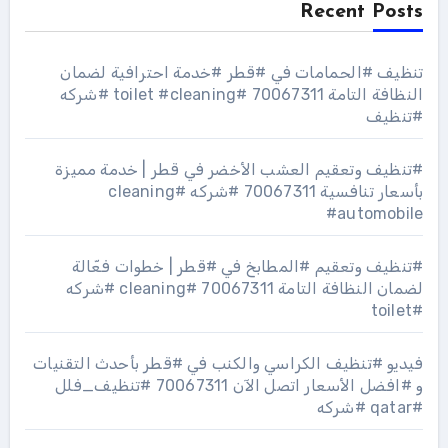
Recent Posts
تنظيف #الحمامات في #قطر #خدمة احترافية لضمان
النظافة التامة 70067311 #toilet #cleaning #شركه
#تنظيف
#تنظيف وتعقيم العشب الأخضر في قطر | خدمة مميزة
بأسعار تنافسية 70067311 #شركه #cleaning
#automobile
#تنظيف وتعقيم #المطابخ في #قطر | خطوات فعّالة
لضمان النظافة التامة 70067311 #cleaning #شركه
#toilet
فيديو #تنظيف الكراسي والكنب في #قطر بأحدث التقنيات
و #افضل الأسعار اتصل الآن 70067311 #تنظيف_فلل
#qatar #شركه