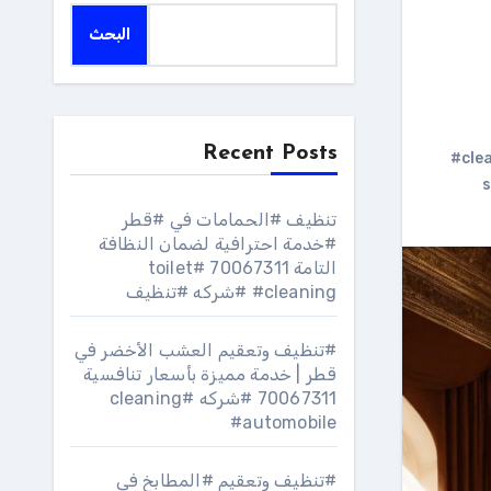
البحث
Recent Posts
#clea
s
تنظيف #الحمامات في #قطر
#خدمة احترافية لضمان النظافة
التامة 70067311 #toilet
#cleaning #شركه #تنظيف
#تنظيف وتعقيم العشب الأخضر في
قطر | خدمة مميزة بأسعار تنافسية
70067311 #شركه #cleaning
#automobile
#تنظيف وتعقيم #المطابخ في