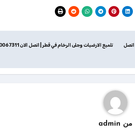
ات تنظيف في قطر | Qatar Cleaning | اتصل
تلميع الارضيات وجلى الرخام في قطر | اتصل الان 70067311
من
admin