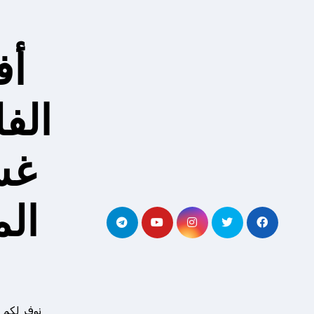
لتجاوز
لى
لمحتوى
أف
الف
غس
ال
نوفر لكم 