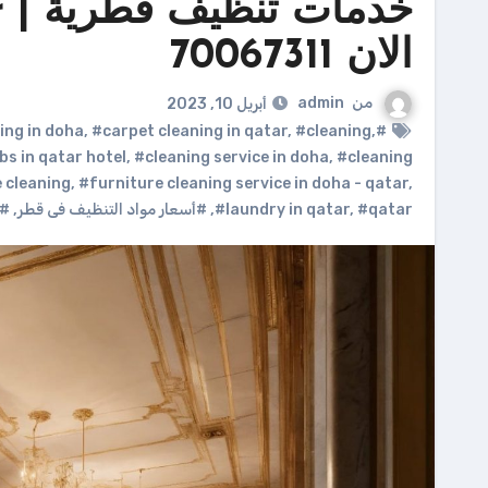
الان 70067311
من
admin
أبريل 10, 2023
ing in doha
,
#carpet cleaning in qatar
,
#cleaning
,
#atlantis laundry qatar
bs in qatar hotel
,
#cleaning service in doha
,
#cleaning
 cleaning
,
#furniture cleaning service in doha - qatar
,
#qatar
,
#laundry in qatar
,
#أسعار مواد التنظيف فى قطر
,
#غ