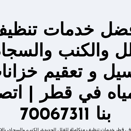
ضل خدمات تنظي
لل والكنب والسجاد
يل و تعقيم خزانا
مياه في قطر | اتص
بنا 70067311
في قطر خدمات تنظيف متكاملة للفلل الجديدة، الكنب، والسجاد، بالإ