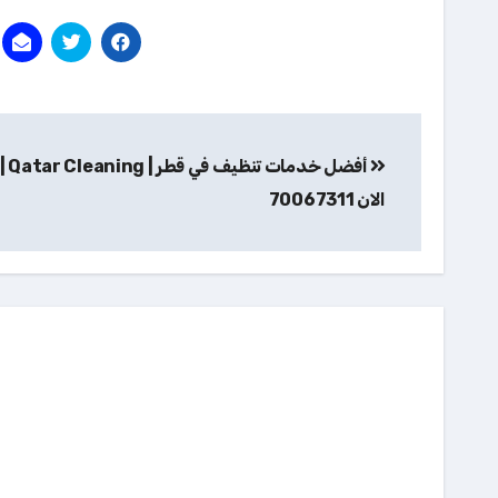
تصفّح
أفضل خدم
المقالات
الان 70067311