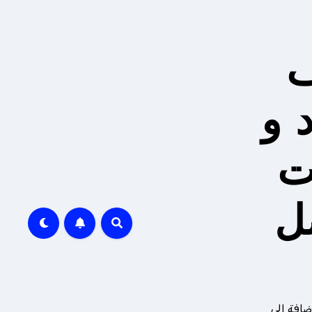
ف
 و
ت
ل
ضافة إلى