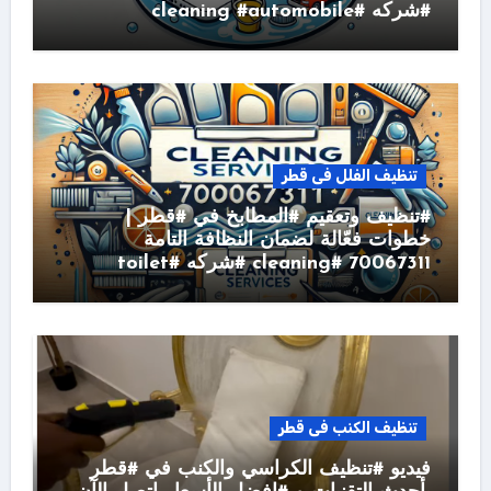
#شركه #cleaning #automobile
تنظيف الفلل فى قطر
#تنظيف وتعقيم #المطابخ في #قطر |
خطوات فعّالة لضمان النظافة التامة
70067311 #cleaning #شركه #toilet
تنظيف الكنب فى قطر
فيديو #تنظيف الكراسي والكنب في #قطر