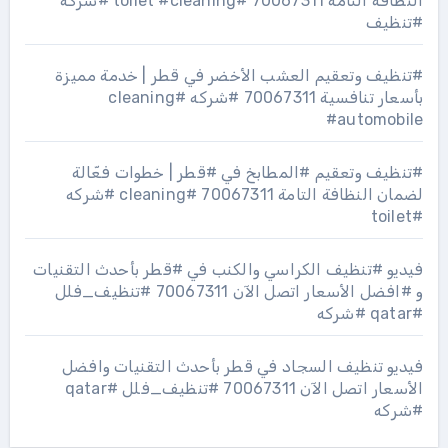
النظافة التامة 70067311 #toilet #cleaning #شركه
#تنظيف
#تنظيف وتعقيم العشب الأخضر في قطر | خدمة مميزة
بأسعار تنافسية 70067311 #شركه #cleaning
#automobile
#تنظيف وتعقيم #المطابخ في #قطر | خطوات فعّالة
لضمان النظافة التامة 70067311 #cleaning #شركه
#toilet
فيديو #تنظيف الكراسي والكنب في #قطر بأحدث التقنيات
و #افضل الأسعار اتصل الآن 70067311 #تنظيف_فلل
#qatar #شركه
فيديو تنظيف السجاد في قطر بأحدث التقنيات وافضل
الأسعار اتصل الآن 70067311 #تنظيف_فلل #qatar
#شركه