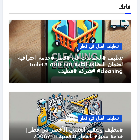
فاتك
تنظيف الفلل فى قطر
تنظيف #الحمامات في #قطر #خدمة احترافية
لضمان النظافة التامة 70067311 #toilet
#cleaning #شركه #تنظيف
تنظيف الفلل فى قطر
#تنظيف وتعقيم العشب الأخضر في قطر |
خدمة مميزة بأسعار تنافسية 70067311