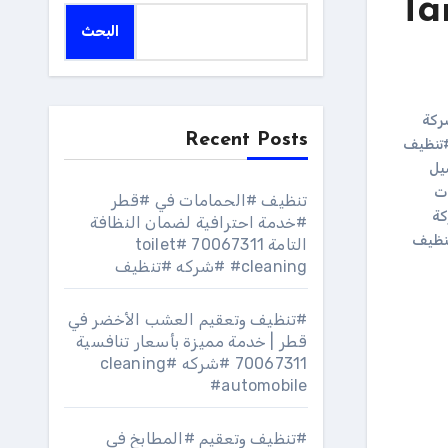
Ta
البحث
ركة
Recent Posts
تنظيف
يل
ت
تنظيف #الحمامات في #قطر
ة
#خدمة احترافية لضمان النظافة
نظيف
التامة 70067311 #toilet
#cleaning #شركه #تنظيف
#تنظيف وتعقيم العشب الأخضر في
قطر | خدمة مميزة بأسعار تنافسية
70067311 #شركه #cleaning
#automobile
#تنظيف وتعقيم #المطابخ في