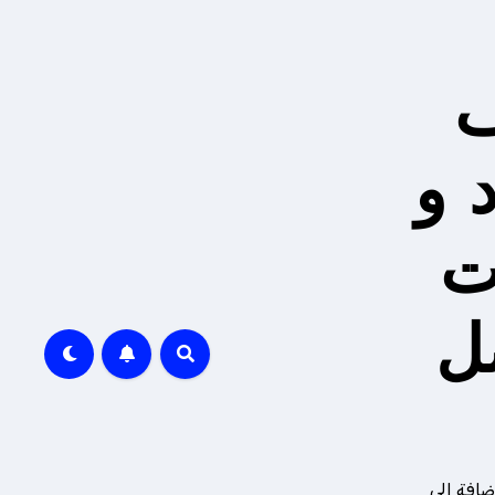
ف
 و
ت
ل
ضافة إلى