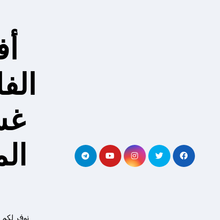
لتجاوز
لى
لمحتوى
أف
الف
غس
ال
نوفر لكم 