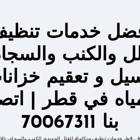
ضل خدمات تنظي
لل والكنب والسجاد
يل و تعقيم خزانا
مياه في قطر | اتص
بنا 70067311
في قطر خدمات تنظيف متكاملة للفلل الجديدة، الكنب، والسجاد، بالإ