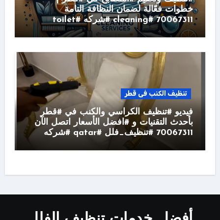
خطوات فعّالة لضمان النظافة التامة
70067311 #cleaning #شركه #toilet
تنظيف الكنب فى قطر
فيديو #تنظيف الكراسي والكنب في #قطر
بأحدث التقنيات و #افضل الأسعار اتصل الآن
70067311 #تنظيف_فلل #qatar #شركه
أفضل خدمات تنظيف الفلل