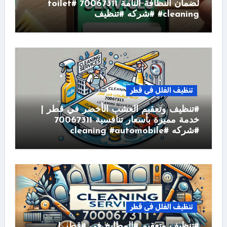
لضمان النظافة التامة 70067311 #toilet
#cleaning #شركه #تنظيف
تنظيف الفلل فى قطر
#تنظيف وتعقيم العشب الأخضر في قطر |
خدمة مميزة بأسعار تنافسية 70067311
#شركه #cleaning #automobile
تنظيف الفلل فى قطر
#تنظيف وتعقيم #المطابخ في #قطر |