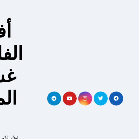
لتجاوز
لى
لمحتوى
أف
الف
غس
ال
نوفر لكم 