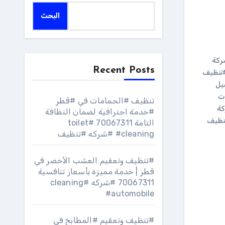
البحث
ركة
Recent Posts
تنظيف
يل
ت
تنظيف #الحمامات في #قطر
ة
#خدمة احترافية لضمان النظافة
نظيف
التامة 70067311 #toilet
#cleaning #شركه #تنظيف
#تنظيف وتعقيم العشب الأخضر في
قطر | خدمة مميزة بأسعار تنافسية
70067311 #شركه #cleaning
#automobile
#تنظيف وتعقيم #المطابخ في