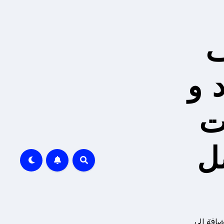
ف
 و
ت
ل
ضافة إلى