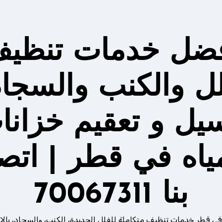
ضل خدمات تنظي
لل والكنب والسجاد
يل و تعقيم خزانا
مياه في قطر | اتص
بنا 70067311
في قطر خدمات تنظيف متكاملة للفلل الجديدة، الكنب، والسجاد، بالإ