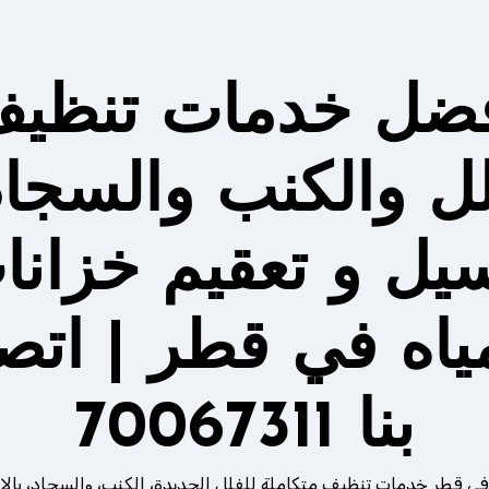
ضل خدمات تنظي
لل والكنب والسجاد
يل و تعقيم خزانا
مياه في قطر | اتص
بنا 70067311
في قطر خدمات تنظيف متكاملة للفلل الجديدة، الكنب، والسجاد، بالإ