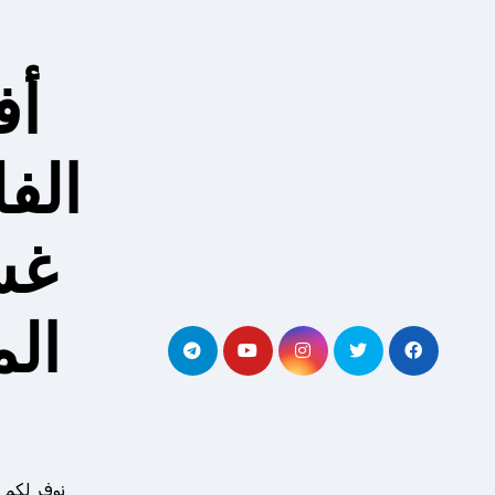
لتجاوز
لى
لمحتوى
أف
الف
غس
ال
نوفر لكم 