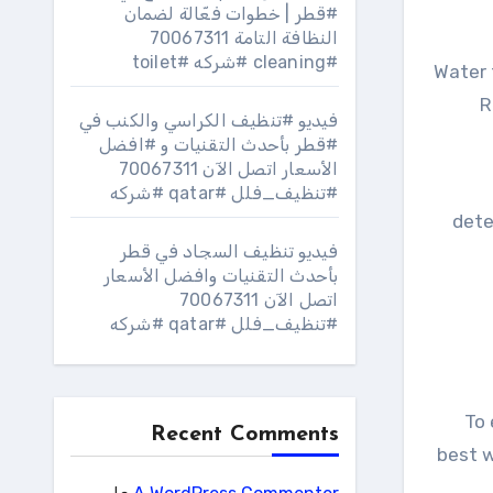
#قطر | خطوات فعّالة لضمان
النظافة التامة 70067311
#cleaning #شركه #toilet
Water 
R
فيديو #تنظيف الكراسي والكنب في
#قطر بأحدث التقنيات و #افضل
الأسعار اتصل الآن 70067311
#تنظيف_فلل #qatar #شركه
dete
فيديو تنظيف السجاد في قطر
بأحدث التقنيات وافضل الأسعار
اتصل الآن 70067311
#تنظيف_فلل #qatar #شركه
To 
Recent Comments
best w