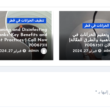
تنظيف الخزانات في قطر
الخزانات في قطر
aning and Disinfecting
تعقيم الخزانات في
anks: Key Benefits and
أهمية والطرق الفعّالة|
t Practices | Call Now
700673
70067311
admin
adm
فبراير 27, 2024
فبراير 27, 2024
إليها بـ
*