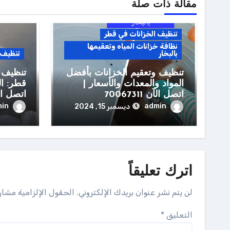
مقالة ذات صلة
تنظيف الخزانات في قطر
نظافة خزانات المياه وتعقيمها
بالبخار
تنظيف 
تنظيف وتعقيم الخزانات بأفضل
تنظيف و
المواد والمعدات والأسعار |
قطر: ال
اتصل الآن 70067311
اتصل الان 11
in
admin
ديسمبر 15, 2024
اترك تعليقاً
لن يتم نشر عنوان بريدك الإلكتروني.
الحقول الإلزامية مشار 
التعليق
*