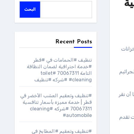
ة
البحث
Recent Posts
زانات
تنظيف #الحمامات في #قطر
#خدمة احترافية لضمان النظافة
جراثيم
التامة 70067311 #toilet
#cleaning #شركه #تنظيف
أن نقر
#تنظيف وتعقيم العشب الأخضر في
قطر | خدمة مميزة بأسعار تنافسية
70067311 #شركه #cleaning
#automobile
ت تقدم
#تنظيف وتعقيم #المطابخ في