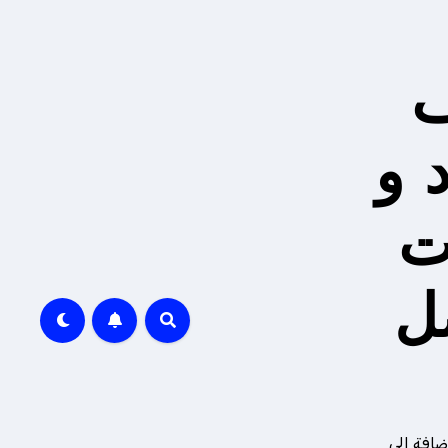
ف
 و
ت
ل
ضافة إلى