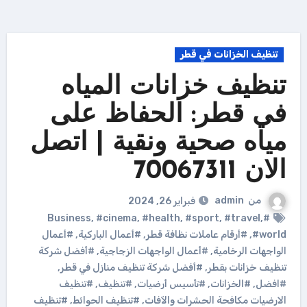
تنظيف الخزانات في قطر
تنظيف خزانات المياه
في قطر: الحفاظ على
مياه صحية ونقية | اتصل
الان 70067311
من
admin
فبراير 26, 2024
,
#cinema
,
#health
,
#sport
,
#travel
,
#Business
#world
,
#أرقام عاملات نظافة قطر
,
#أعمال الباركية
,
#أعمال
الواجهات الرخامية
,
#أعمال الواجهات الزجاجية
,
#أفضل شركة
تنظيف خزانات بقطر
,
#أفضل شركة تنظيف منازل في قطر
,
#افضل
,
#الخزانات
,
#تأسيس أرضيات
,
#تنظيف
,
#تنظيف
الارضيات مكافحة الحشرات والآفات
,
#تنظيف الحوائط
,
#تنظيف