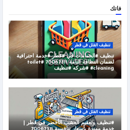
فاتك
تنظيف الفلل فى قطر
تنظيف #الحمامات في #قطر #خدمة احترافية
لضمان النظافة التامة 70067311 #toilet
#cleaning #شركه #تنظيف
تنظيف الفلل فى قطر
#تنظيف وتعقيم العشب الأخضر في قطر |
خدمة مميزة بأسعار تنافسية 70067311