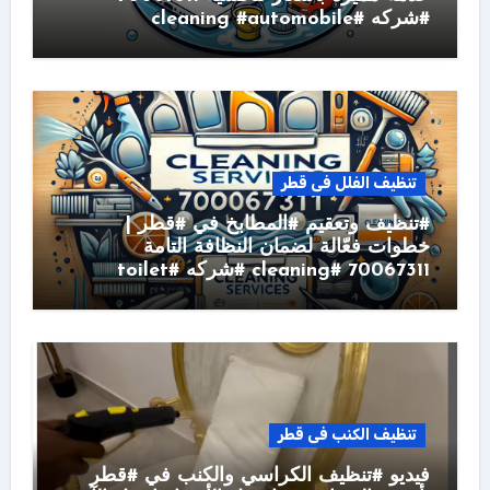
#شركه #cleaning #automobile
تنظيف الفلل فى قطر
#تنظيف وتعقيم #المطابخ في #قطر |
خطوات فعّالة لضمان النظافة التامة
70067311 #cleaning #شركه #toilet
تنظيف الكنب فى قطر
فيديو #تنظيف الكراسي والكنب في #قطر