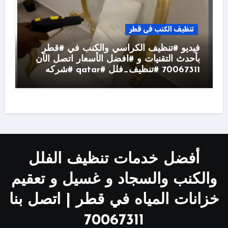
تنظيف الكنب فى قطر
فيديو #تنظيف الكراسي والكنب في #قطر
بأحدث التقنيات و #افضل الأسعار اتصل الآن
70067311 #تنظيف_فلل #qatar #شركه
أفضل خدمات تنظيف الفلل
والكنب والسجاد و غسيل و تعقيم
خزانات المياه في قطر | اتصل بنا
70067311