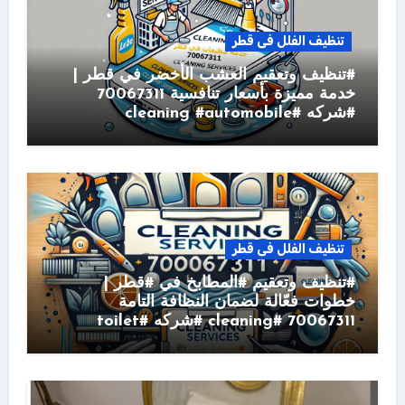
تنظيف الفلل فى قطر
#تنظيف وتعقيم العشب الأخضر في قطر |
خدمة مميزة بأسعار تنافسية 70067311
#شركه #cleaning #automobile
تنظيف الفلل فى قطر
#تنظيف وتعقيم #المطابخ في #قطر |
خطوات فعّالة لضمان النظافة التامة
70067311 #cleaning #شركه #toilet