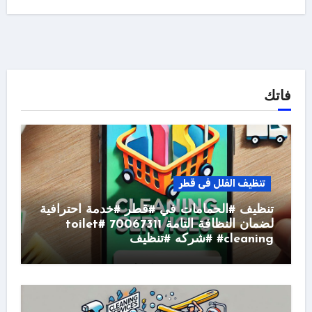
فاتك
تنظيف الفلل فى قطر
تنظيف #الحمامات في #قطر #خدمة احترافية
لضمان النظافة التامة 70067311 #toilet
#cleaning #شركه #تنظيف