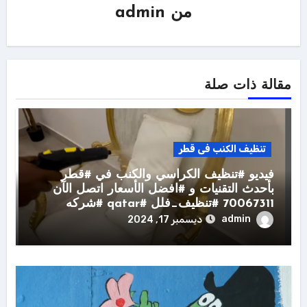
من
admin
مقالة ذات صلة
تنظيف الكنب فى قطر
فيديو #تنظيف الكراسي والكنب في #قطر
بأحدث التقنيات و #افضل الأسعار اتصل الآن
70067311 #تنظيف_فلل #qatar #شركه
admin
ديسمبر 17, 2024