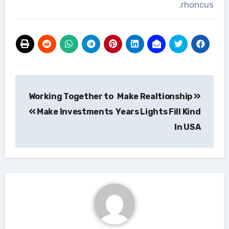
rhoncus.
تصفّح
Working Together to
Make Realtionship
المقالات
Make Investments
Years Lights Fill Kind
In USA