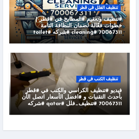
تنظيف الفلل فى قطر
#تنظيف وتعقيم #المطابخ في #قطر |
خطوات فعّالة لضمان النظافة التامة
70067311 #cleaning #شركه #toilet
تنظيف الكنب فى قطر
فيديو #تنظيف الكراسي والكنب في #قطر
بأحدث التقنيات و #افضل الأسعار اتصل الآن
70067311 #تنظيف_فلل #qatar #شركه