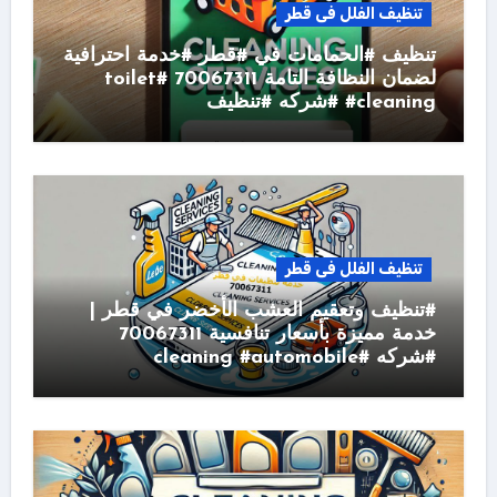
تنظيف الفلل فى قطر
تنظيف #الحمامات في #قطر #خدمة احترافية
لضمان النظافة التامة 70067311 #toilet
#cleaning #شركه #تنظيف
تنظيف الفلل فى قطر
#تنظيف وتعقيم العشب الأخضر في قطر |
خدمة مميزة بأسعار تنافسية 70067311
#شركه #cleaning #automobile