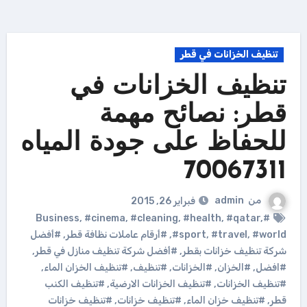
تنظيف الخزانات في قطر
تنظيف الخزانات في
قطر: نصائح مهمة
للحفاظ على جودة المياه
70067311
من
admin
فبراير 26, 2015
,
#cinema
,
#cleaning
,
#health
,
#qatar
,
#Business
#world
,
#travel
,
#sport
,
#أرقام عاملات نظافة قطر
,
#أفضل
شركة تنظيف خزانات بقطر
,
#أفضل شركة تنظيف منازل في قطر
,
#افضل
,
#الخزان
,
#الخزانات
,
#تنظيف
,
#تنظيف الخزان الماء
,
#تنظيف الخزانات
,
#تنظيف الخزانات الارضية
,
#تنظيف الكنب
قطر
,
#تنظيف خزان الماء
,
#تنظيف خزانات
,
#تنظيف خزانات