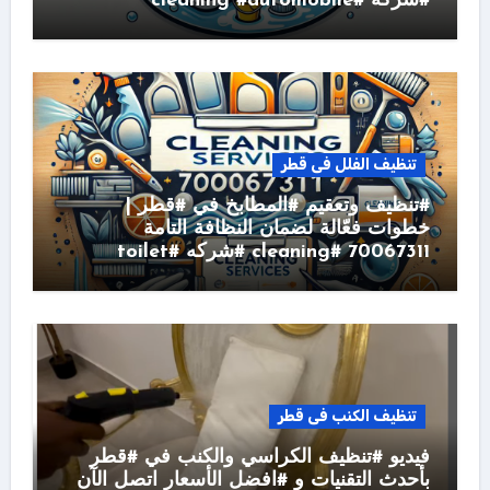
#شركه #cleaning #automobile
تنظيف الفلل فى قطر
#تنظيف وتعقيم #المطابخ في #قطر |
خطوات فعّالة لضمان النظافة التامة
70067311 #cleaning #شركه #toilet
تنظيف الكنب فى قطر
فيديو #تنظيف الكراسي والكنب في #قطر
بأحدث التقنيات و #افضل الأسعار اتصل الآن