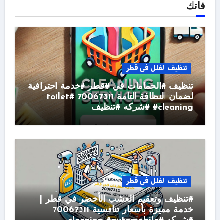
فاتك
تنظيف الفلل فى قطر
تنظيف #الحمامات في #قطر #خدمة احترافية
لضمان النظافة التامة 70067311 #toilet
#cleaning #شركه #تنظيف
تنظيف الفلل فى قطر
#تنظيف وتعقيم العشب الأخضر في قطر |
خدمة مميزة بأسعار تنافسية 70067311