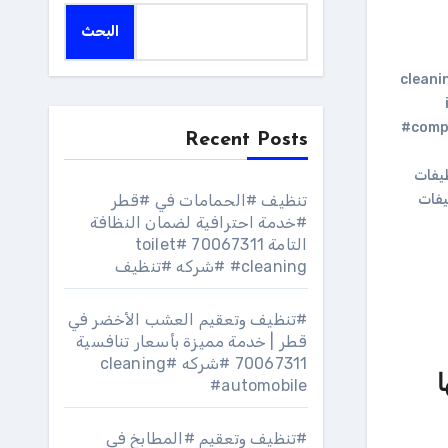
البحث
#comp
Recent Posts
يفات
يفات
تنظيف #الحمامات في #قطر
#خدمة احترافية لضمان النظافة
التامة 70067311 #toilet
#cleaning #شركه #تنظيف
#تنظيف وتعقيم العشب الأخضر في
قطر | خدمة مميزة بأسعار تنافسية
70067311 #شركه #cleaning
ا
#automobile
#تنظيف وتعقيم #المطابخ في