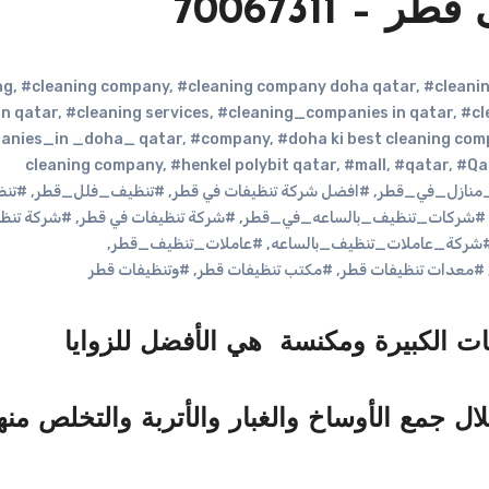
 70067311
,
#cleaning company
,
#cleaning company doha qatar
,
#cleanin
in qatar
,
#cleaning services
,
#cleaning_companies in qatar
,
#cl
anies_in _doha_ qatar
,
#company
,
#doha ki best cleaning co
cleaning company
,
#henkel polybit qatar
,
#mall
,
#qatar
,
#Qa
نازل_في_قطر
,
#افضل شركة تنظيفات في قطر
,
#تنظيف_فلل_قطر
,
#تنظ
#شركات_تنظيف_بالساعه_في_قطر
,
#شركة تنظيفات في قطر
,
#شركة تنظ
شركة_عاملات_تنظيف_بالساعه
,
#عاملات_تنظيف_قطر
,
#معدات تنظيفات قطر
,
#مكتب تنظيفات قطر
,
#وتنظيفات قطر
ت الكبيرة ومكنسة هي الأفضل للزوايا
لال
جمع الأوساخ والغبار والأتربة والتخلص منه