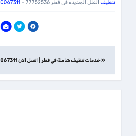
تنظيف
الفلل الجديده فى قطر 77752536 –
70067311
تصفّح
خدمات تنظيف شاملة في قطر | اتصل الان 70067311
المقالات