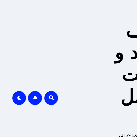
ف
 و
ت
ل
ضافة إلى