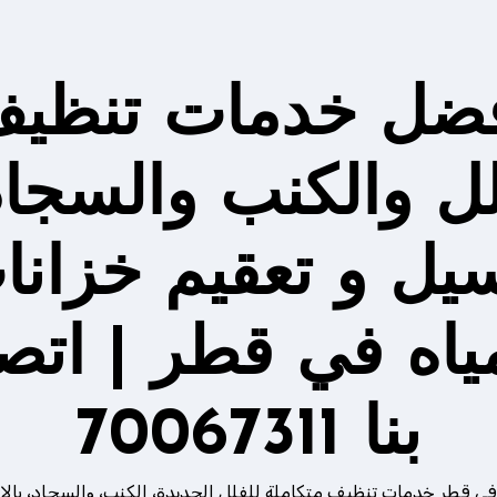
ضل خدمات تنظي
لل والكنب والسجاد
يل و تعقيم خزانا
مياه في قطر | اتص
بنا 70067311
في قطر خدمات تنظيف متكاملة للفلل الجديدة، الكنب، والسجاد، بالإ