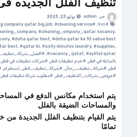
تنظيف الفلل الجديده فى قطر –
من
admin
يوليو 23, 2023
g company qatar big job
,
#cleaning service
#cleaning
,
#٩٧٤
eaning_company
,
#cleaning_ompany_qatar vacancy
,
mpany
,
#doha qatar best
,
#doha qatar ke 10 sabse best
tar best
,
#qatar ki
,
#sixty minutes laundry
,
#supplies
,
#xylitol qatar
,
#vacancy_qatat
,
#أفضل_شركة_تنظيف_م
بالساعة في قطر
,
#خدم تنظيفات قطر
,
#شركات تنظيفات في قطر
,
قطر
,
#شركة_تنظيف_رجال
,
#شركة_تنظيف_قطر_انستقرام
,
#
#عروض_شركات_التنظيف_قطر
,
#مطلوب شركة تنظيفات قطر
,
يتم استخدام مكانس الدفع في المساحا
والمساحات الضيقة بالفلل
يتم القيام بتنظيف الفلل الجديدة من خ
تمامًا