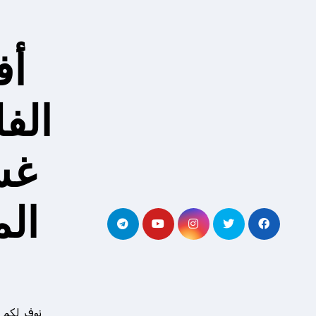
لتجاوز
لى
لمحتوى
أف
الف
غس
ال
نوفر لكم 