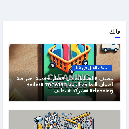
فاتك
تنظيف الفلل فى قطر
تنظيف #الحمامات في #قطر #خدمة احترافية
لضمان النظافة التامة 70067311 #toilet
#cleaning #شركه #تنظيف