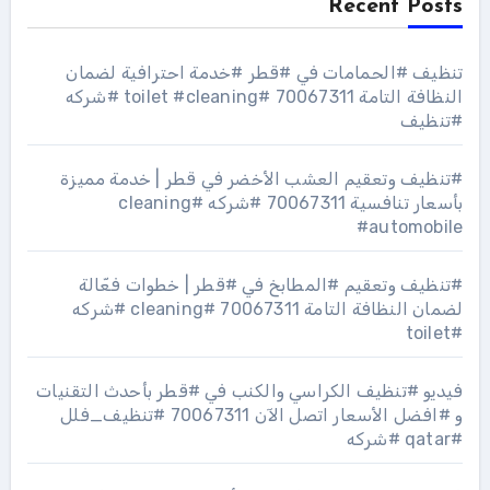
Recent Posts
تنظيف #الحمامات في #قطر #خدمة احترافية لضمان
النظافة التامة 70067311 #toilet #cleaning #شركه
#تنظيف
#تنظيف وتعقيم العشب الأخضر في قطر | خدمة مميزة
بأسعار تنافسية 70067311 #شركه #cleaning
#automobile
#تنظيف وتعقيم #المطابخ في #قطر | خطوات فعّالة
لضمان النظافة التامة 70067311 #cleaning #شركه
#toilet
فيديو #تنظيف الكراسي والكنب في #قطر بأحدث التقنيات
و #افضل الأسعار اتصل الآن 70067311 #تنظيف_فلل
#qatar #شركه