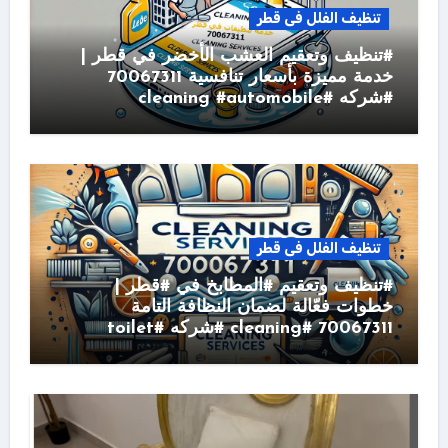
تنظيف الفلل فى قطر
#تنظيف وتعقيم العشب الأخضر في قطر |
خدمة مميزة بأسعار تنافسية 70067311
#شركه #cleaning #automobile
تنظيف الفلل فى قطر
#تنظيف وتعقيم #المطابخ في #قطر |
خطوات فعّالة لضمان النظافة التامة
70067311 #cleaning #شركه #toilet