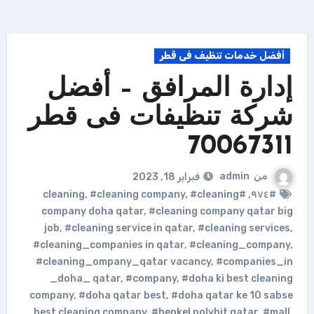
أفضل خدمات تنظيف فى قطر
إدارة المرافق – أفضل
شركة تنظيفات فى قطر
70067311
من
admin
فبراير 18, 2023
,
#cleaning company
,
#cleaning
#cleaning
,
#٩٧٤
company doha qatar
,
#cleaning company qatar big
job
,
#cleaning service in qatar
,
#cleaning services
,
#cleaning_companies in qatar
,
#cleaning_company
,
#cleaning_ompany_qatar vacancy
,
#companies_in
_doha_ qatar
,
#company
,
#doha ki best cleaning
company
,
#doha qatar best
,
#doha qatar ke 10 sabse
best cleaning company
,
#henkel polybit qatar
,
#mall
,