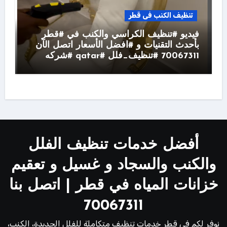
تنظيف الكنب فى قطر
فيديو #تنظيف الكراسي والكنب في #قطر
بأحدث التقنيات و #افضل الأسعار اتصل الآن
70067311 #تنظيف_فلل #qatar #شركه
أفضل خدمات تنظيف الفلل
والكنب والسجاد و غسيل و تعقيم
خزانات المياه في قطر | اتصل بنا
70067311
نوفر لكم في قطر خدمات تنظيف متكاملة للفلل الجديدة، الكنب،