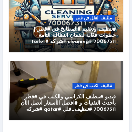
تنظيف الفلل فى قطر
#تنظيف وتعقيم #المطابخ في #قطر |
خطوات فعّالة لضمان النظافة التامة
70067311 #cleaning #شركه #toilet
تنظيف الكنب فى قطر
فيديو #تنظيف الكراسي والكنب في #قطر
بأحدث التقنيات و #افضل الأسعار اتصل الآن
70067311 #تنظيف_فلل #qatar #شركه