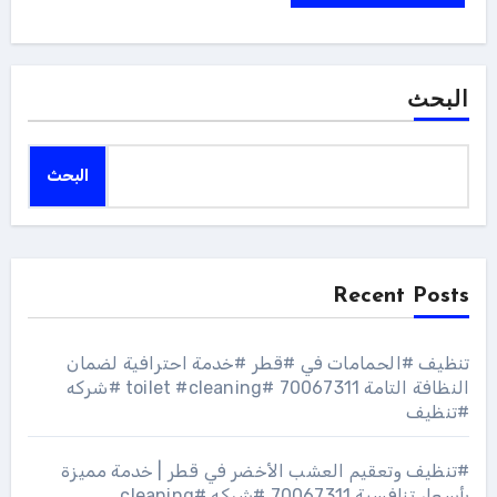
البحث
البحث
Recent Posts
تنظيف #الحمامات في #قطر #خدمة احترافية لضمان
النظافة التامة 70067311 #toilet #cleaning #شركه
#تنظيف
#تنظيف وتعقيم العشب الأخضر في قطر | خدمة مميزة
بأسعار تنافسية 70067311 #شركه #cleaning