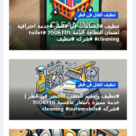
تنظيف الفلل فى قطر
تنظيف #الحمامات في #قطر #خدمة احترافية
لضمان النظافة التامة 70067311 #toilet
#cleaning #شركه #تنظيف
تنظيف الفلل فى قطر
#تنظيف وتعقيم العشب الأخضر في قطر |
خدمة مميزة بأسعار تنافسية 70067311
#شركه #cleaning #automobile