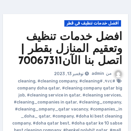
أفضل خدمات تنظيف فى قطر
افضل خدمات تنظيف
وتعقيم المنازل بقطر |
اتصل بنا الآن70067311
من
admin
نوفمبر 13, 2023
,
#cleaning company
,
#cleaning
#cleaning
,
#٩٧٤
company doha qatar
,
#cleaning company qatar big
job
,
#cleaning service in qatar
,
#cleaning services
,
#cleaning_companies in qatar
,
#cleaning_company
,
#cleaning_ompany_qatar vacancy
,
#companies_in
_doha_ qatar
,
#company
,
#doha ki best cleaning
company
,
#doha qatar best
,
#doha qatar ke 10 sabse
best cleaning company
,
#henkel polybit qatar
,
#mall
,