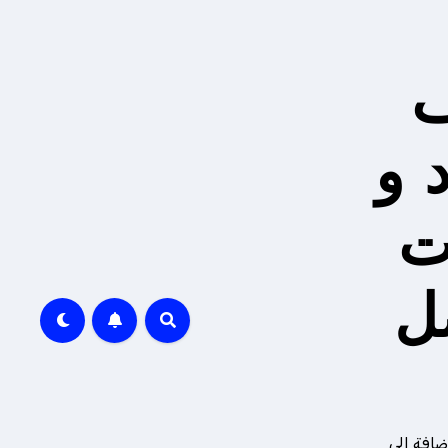
ف
 و
ت
ل
ضافة إلى