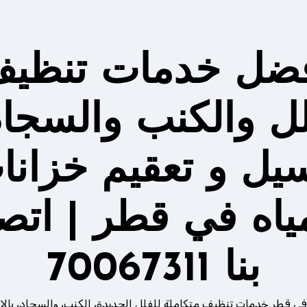
ضل خدمات تنظي
لل والكنب والسجاد
يل و تعقيم خزانا
مياه في قطر | اتص
بنا 70067311
في قطر خدمات تنظيف متكاملة للفلل الجديدة، الكنب، والسجاد، بالإ