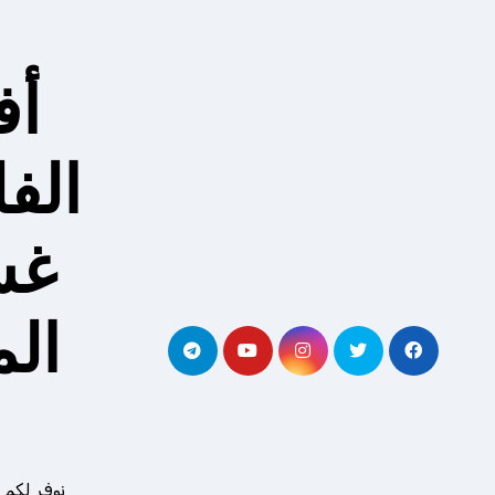
لتجاوز
لى
لمحتوى
أف
الف
غس
ال
نوفر لكم 