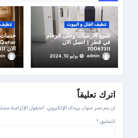
تنظيف الفلل و البيوت
تنظيف ا
تلميع الارضيات وجلى الرخام
خدمات 
في قطر | اتصل الان
70067311
الان 70067311
in
admin
يوليو 10, 2024
اترك تعليقاً
لن يتم نشر عنوان بريدك الإلكتروني.
الحقول الإلزامية مشار 
التعليق
*