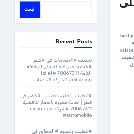
لى
البحث
Recent Posts
#
palace
نظيف
,
تنظيف #الحمامات في #قطر
ل
,
#خدمة احترافية لضمان النظافة
التامة 70067311 #toilet
#cleaning #شركه #تنظيف
#تنظيف وتعقيم العشب الأخضر في
قطر | خدمة مميزة بأسعار تنافسية
70067311 #شركه #cleaning
#automobile
#تنظيف وتعقيم #المطابخ في