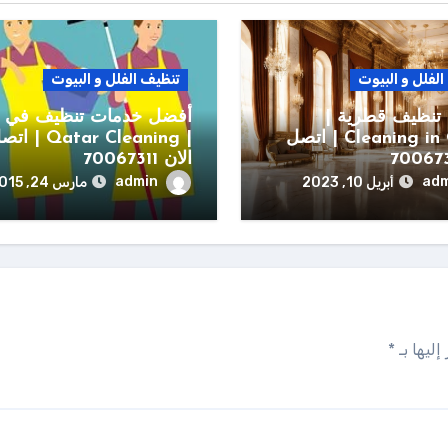
لفلل و البيوت
تنظيف الفلل و البيوت
تنظيف قطرية |
أفضل خدمات تنظيف في 
Cleaning in Qatar | اتصل
| Qatar Cleaning | 
الان 70067311
admin
adm
أبريل 10, 2023
مارس 24, 2015
إليها بـ
*