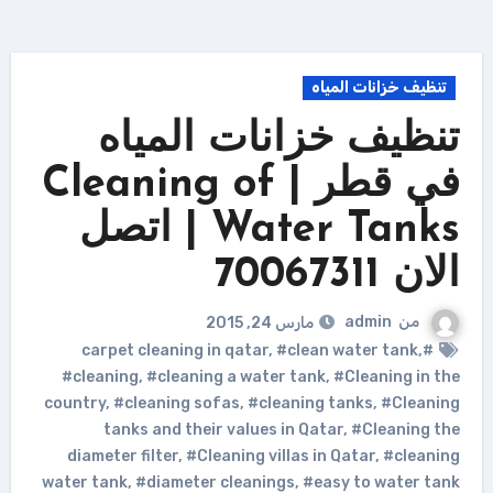
تنظيف خزانات المياه
تنظيف خزانات المياه
في قطر | Cleaning of
Water Tanks | اتصل
الان 70067311
من
admin
مارس 24, 2015
,
#clean water tank
,
#carpet cleaning in qatar
#cleaning
,
#cleaning a water tank
,
#Cleaning in the
country
,
#cleaning sofas
,
#cleaning tanks
,
#Cleaning
tanks and their values in Qatar
,
#Cleaning the
diameter filter
,
#Cleaning villas in Qatar
,
#cleaning
water tank
,
#diameter cleanings
,
#easy to water tank