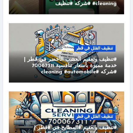
#cleaning #شركه #تنظيف
تنظيف الفلل فى قطر
#تنظيف وتعقيم العشب الأخضر في قطر |
خدمة مميزة بأسعار تنافسية 70067311
#شركه #cleaning #automobile
تنظيف الفلل فى قطر
#تنظيف وتعقيم #المطابخ في #قطر |