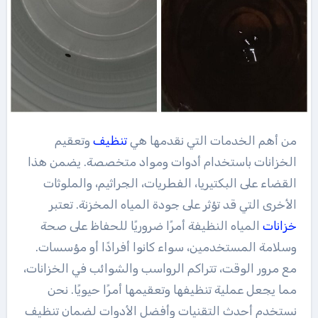
من أهم الخدمات التي نقدمها هي
تنظيف
وتعقيم
الخزانات باستخدام أدوات ومواد متخصصة. يضمن هذا
القضاء على البكتيريا، الفطريات، الجراثيم، والملوثات
الأخرى التي قد تؤثر على جودة المياه المخزنة. تعتبر
خزانات
المياه النظيفة أمرًا ضروريًا للحفاظ على صحة
وسلامة المستخدمين، سواء كانوا أفرادًا أو مؤسسات.
مع مرور الوقت، تتراكم الرواسب والشوائب في الخزانات،
مما يجعل عملية تنظيفها وتعقيمها أمرًا حيويًا. نحن
نستخدم أحدث التقنيات وأفضل الأدوات لضمان تنظيف