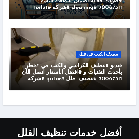
خطوات فعّالة لضمان النظافة التامة
70067311 #cleaning #شركه #toilet
تنظيف الكنب فى قطر
فيديو #تنظيف الكراسي والكنب في #قطر
بأحدث التقنيات و #افضل الأسعار اتصل الآن
70067311 #تنظيف_فلل #qatar #شركه
أفضل خدمات تنظيف الفلل